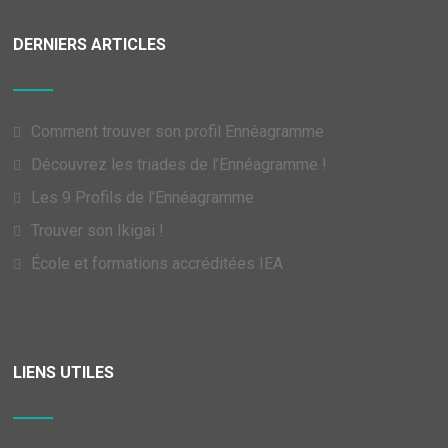
DERNIERS ARTICLES
Comment trouver son profil Ennéagramme
Découvrez les triades de l’Ennéagramme !
Les 9 Profils de l’Ennéagramme
Trouver son Ikigai !
École et formations accréditées IEA
LIENS UTILES