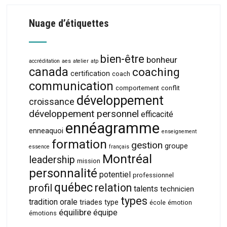
Nuage d’étiquettes
bien-être
bonheur
accréditation
aes
atelier
atp
canada
coaching
certification
coach
communication
comportement
conflit
développement
croissance
développement personnel
efficacité
ennéagramme
enneaquoi
enseignement
formation
gestion
groupe
essence
français
Montréal
leadership
mission
personnalité
potentiel
professionnel
québec
relation
profil
talents
technicien
types
tradition orale
triades
type
école
émotion
équilibre
équipe
émotions