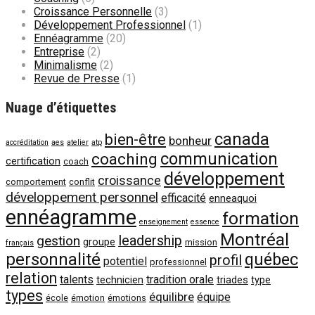
Croissance Personnelle
(3)
Développement Professionnel
(1)
Ennéagramme
(20)
Entreprise
(2)
Minimalisme
(2)
Revue de Presse
(1)
Nuage d’étiquettes
canada
bien-être
bonheur
accréditation
aes
atelier
atp
communication
coaching
certification
coach
développement
croissance
comportement
conflit
développement personnel
efficacité
enneaquoi
ennéagramme
formation
enseignement
essence
Montréal
gestion
leadership
groupe
mission
français
personnalité
québec
profil
potentiel
professionnel
relation
talents
tradition orale
technicien
triades
type
types
équilibre
équipe
école
émotion
émotions