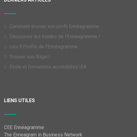
Comment trouver son profil Ennéagramme
Découvrez les triades de l’Ennéagramme !
Les 9 Profils de l’Ennéagramme
Trouver son Ikigai !
École et formations accréditées IEA
LIENS UTILES
CEE Ennéagramme
The Enneagram in Business Network