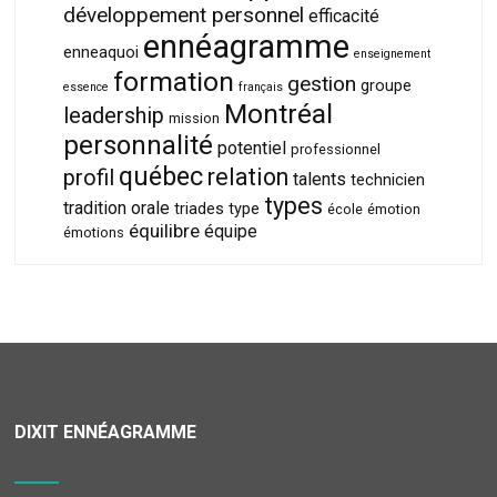
développement personnel
efficacité
ennéagramme
enneaquoi
enseignement
formation
gestion
groupe
essence
français
Montréal
leadership
mission
personnalité
potentiel
professionnel
québec
relation
profil
talents
technicien
types
tradition orale
triades
type
école
émotion
équilibre
équipe
émotions
DIXIT ENNÉAGRAMME