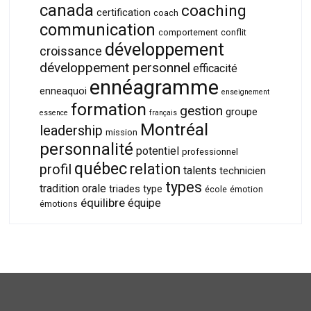
canada
coaching
certification
coach
communication
comportement
conflit
développement
croissance
développement personnel
efficacité
ennéagramme
enneaquoi
enseignement
formation
gestion
groupe
essence
français
Montréal
leadership
mission
personnalité
potentiel
professionnel
québec
relation
profil
talents
technicien
types
tradition orale
triades
type
école
émotion
équilibre
équipe
émotions