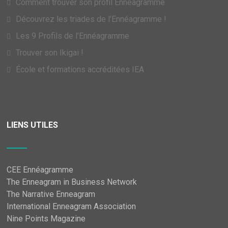
Comment trouver son profil Ennéagramme
Découvrez les triades de l’Ennéagramme !
Les 9 Profils de l’Ennéagramme
Trouver son Ikigai !
École et formations accréditées IEA
LIENS UTILES
CEE Ennéagramme
The Enneagram in Business Network
The Narrative Enneagram
International Enneagram Association
Nine Points Magazine