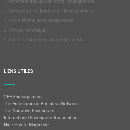
Comment trouver son profil Ennéagramme
Découvrez les triades de l’Ennéagramme !
Les 9 Profils de l’Ennéagramme
Trouver son Ikigai !
École et formations accréditées IEA
LIENS UTILES
CEE Ennéagramme
The Enneagram in Business Network
The Narrative Enneagram
International Enneagram Association
Nine Points Magazine