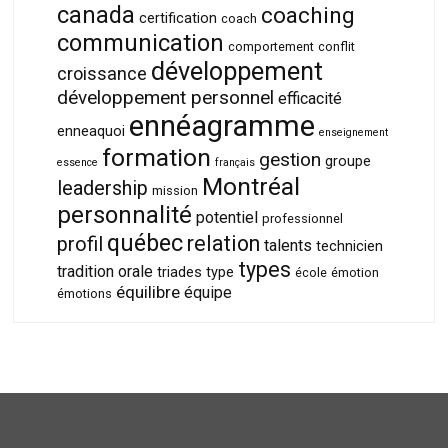
canada
coaching
certification
coach
communication
comportement
conflit
développement
croissance
développement personnel
efficacité
ennéagramme
enneaquoi
enseignement
formation
gestion
groupe
essence
français
Montréal
leadership
mission
personnalité
potentiel
professionnel
québec
relation
profil
talents
technicien
types
tradition orale
triades
type
école
émotion
équilibre
équipe
émotions